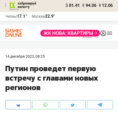
забронируй
$
81.41
€
94.06
¥
12.06
валюту
17.1°
22.9°
Челны
Москва
14 декабря 2022, 08:25
Путин проведет первую
встречу с главами новых
регионов