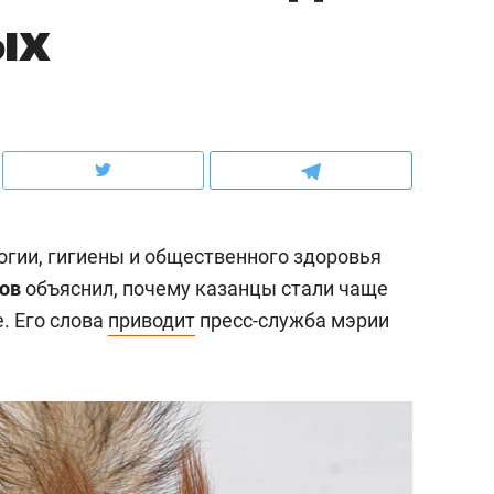
ых
х
школьной формы о контрафакте,
рынки, почему надо зна
ров
налогах и развитии без кредитов
чем интересен Оман?
гии, гигиены и общественного здоровья
мов
объяснил, почему казанцы стали чаще
. Его слова
приводит
пресс-служба мэрии
ндуем
Рекомендуем
нер-прораб Наталья
Как выжить ребенку бе
кина: «Ремонт вместе
гаджета и научить его
елью за 2 миллиона –
самостоятельности за 