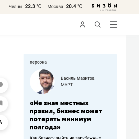
22.3
°С
20.4
°С
Челны
Москва
персона
азитов
Роман Ободец
«Готовые решения»
ных
«Мне лучше
«Мама г
с может
не заработать вообще,
помогае
мум
чем потерять
от болез
репутацию»
себя жи
арубежные
Владелец отделочной фирмы
Наследница б