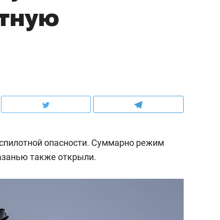
отную
еспилотной опасности. Суммарно режим
Казанью также открыли.