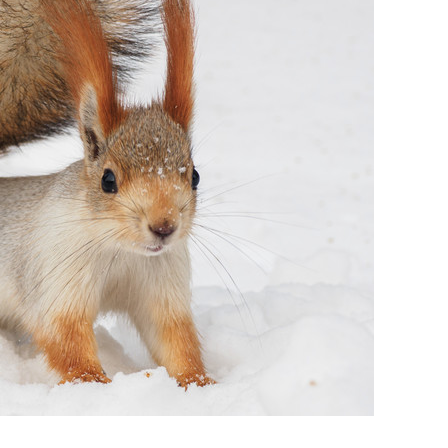
еня это челлендж!»
дней