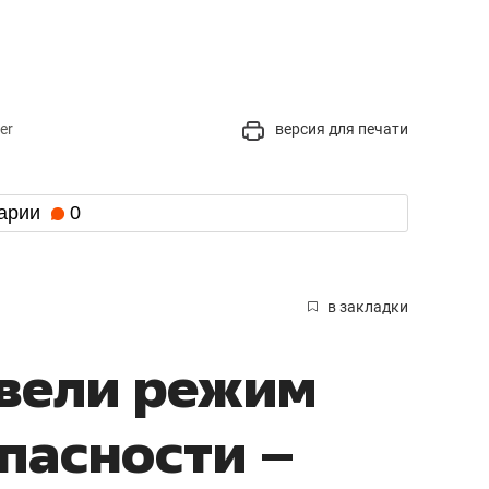
er
версия для печати
арии
0
в закладки
ввели режим
пасности –