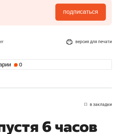
подписаться
er
версия для печати
арии
0
в закладки
пустя 6 часов