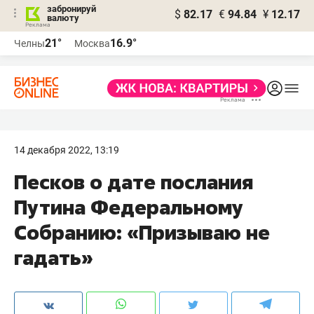
забронируй
$
82.17
€
94.84
¥
12.17
валюту
21°
16.9°
Челны
Москва
14 декабря 2022, 13:19
Песков о дате послания
Путина Федеральному
Собранию: «Призываю не
гадать»