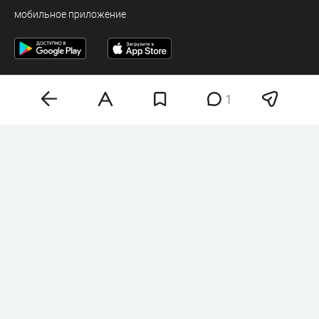
мобильное приложение
1
Деловая электронная газета «Бизнес Online» (на связи).
Свидетельство о регистрации СМИ Эл №ФС 77-33484 от 15.10.08.
Выдано федеральной службой по надзору в сфере связи и массовых
коммуникаций.
Учредитель ООО «Бизнес Медия Холдинг»
Шеф-редактор (главный редактор) А.В. Брусницын
Политика о персональных данных
Любое использование материалов допускается
только при соблюдении
правил перепечатки
18+