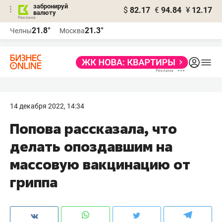
забронируй
$
82.17
€
94.84
¥
12.17
валюту
21.8°
21.3°
Челны
Москва
14 декабря 2022, 14:34
Попова рассказала, что
делать опоздавшим на
массовую вакцинацию от
гриппа