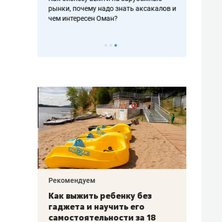
рафакте,
рынки, почему надо знать аксакалов и
о трехкратно
кредитов
чем интересен Оман?
клиентах и ч
Рекомендуем
Рекоме
лья
Как выжить ребенку без
Салих
есте
гаджета и научить его
«Если
а –
самостоятельности за 18
с мин