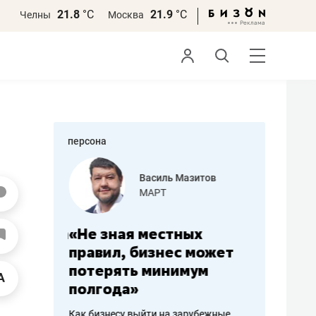
21.8
°С
21.9
°С
Челны
Москва
персона
еменова
Василь Мазитов
»
МАРТ
а: работа
«Не зная местных
«Мне лу
ечься
правил, бизнес может
не зара
вствовать
потерять минимум
чем пот
полгода»
репутац
пошиву
Как бизнесу выйти на зарубежные
Владелец от