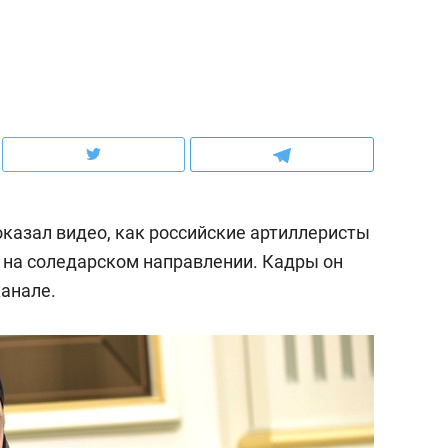
ов и
о трехкратном росте цен, дотошных
школьной формы о конт
клиентах и чудных запросах мастеров
налогах и развитии без 
казал видео, как российские артиллеристы
 на соледарском направлении. Кадры он
канале.
ндуем
Рекомендуем
терапевт «Фороса»:
Дизайнер-прораб Ната
кторский невроз» –
Наседкина: «Ремонт вм
человек не считает
с мебелью за 2 миллион