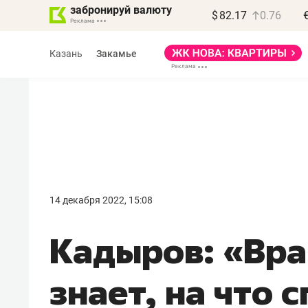
забронируй валюту
$
82.17
0.76
Казань
Закамье
Василь Мазитов
МАРТ
14 декабря 2022, 15:08
«Не зная местных
Кадыров: «Вра
правил, бизнес может
потерять минимум
знает, на что 
полгода»
Как бизнесу выйти на зарубежные