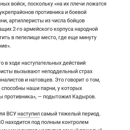
ых войск, поскольку «на их плечи ложатся
укрепрайонов противника и боевой
чни, артиллеристы из числа бойцов
ащих 2-го армейского корпуса народной
ить в пепелище место, где еще минуту
ие».
о в ходе наступательных действий
ристы вызывают неподдельный страх
налистов и натовцев. Это говорит о том,
о способны наши парни, у которых
ы противника», — подытожил Кадыров.
для ВСУ
наступил
самый тяжелый период.
ВО находится под полным контролем