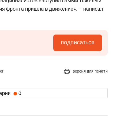
 националистов наступил самый тяжелый
ия фронта пришла в движение», — написал
подписаться
er
версия для печати
арии
0