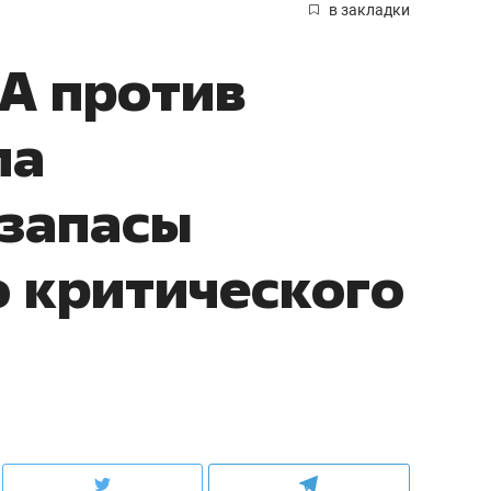
в закладки
А против
ла
 запасы
 критического