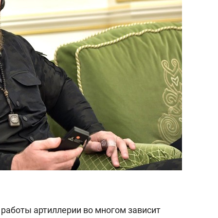
сверхнагрузку
для меня это челлендж
сом»
 работы артиллерии во многом зависит