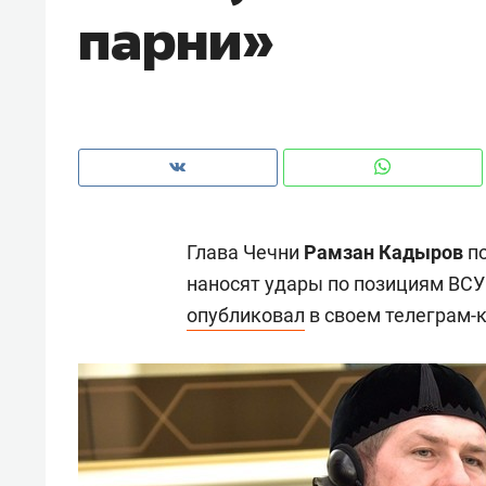
парни»
рынки, почему надо знать аксакал
чем интересен Оман?
Глава Чечни
Рамзан Кадыров
по
наносят удары по позициям ВСУ
опубликовал
в своем телеграм-
Рекомендуем
Рекоме
Оставить шум за волной: как
Психо
строят тишину в казанском
«Дире
ЖК «Заря»
когда 