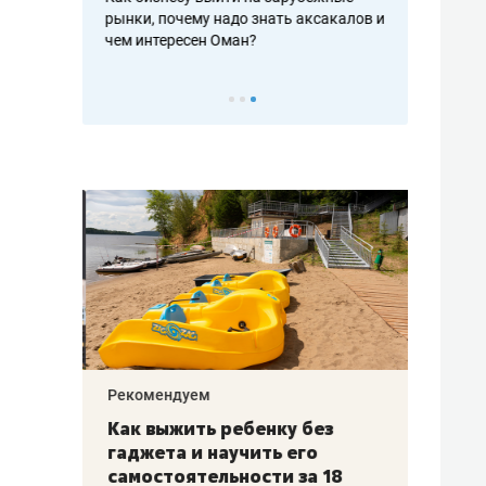
рафакте,
рынки, почему надо знать аксакалов и
о трехкратно
кредитов
чем интересен Оман?
клиентах и ч
Рекомендуем
Рекоме
лья
Как выжить ребенку без
Салих
есте
гаджета и научить его
«Если
а –
самостоятельности за 18
с мин