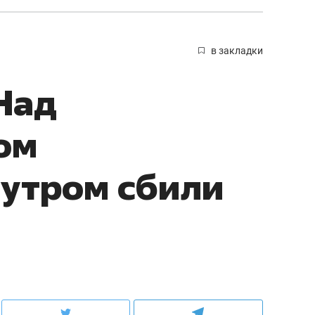
в закладки
Над
ом
 утром сбили