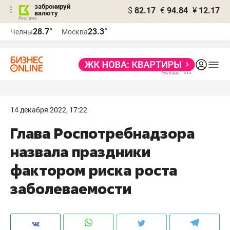
забронируй
$
82.17
€
94.84
¥
12.17
валюту
28.7°
23.3°
Челны
Москва
14 декабря 2022, 17:22
Глава Роспотребнадзора
назвала праздники
фактором риска роста
заболеваемости