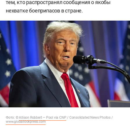
тем, кто распространял сообщения о якобы
нехватке боеприпасов в стране.
Фото: ©
Allison Robbert — Pool via CNP
/ Consolidated News Photos /
www.globallookpress.com