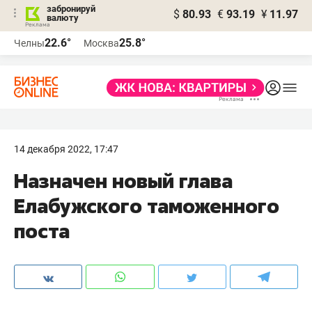
забронируй
$
80.93
€
93.19
¥
11.97
валюту
22.6°
25.8°
Челны
Москва
14 декабря 2022, 17:47
Назначен новый глава
Елабужского таможенного
поста