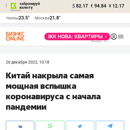
забронируй
$
82.17
€
94.84
¥
12.17
валюту
23.5°
21.8°
Челны
Москва
26 декабря 2022, 10:18
Китай накрыла самая
мощная вспышка
коронавируса с начала
пандемии