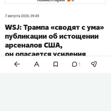
7 августа 2026, 09:49
WSJ: Трампа «сводят с ума»
публикации об истощении
арсеналов США,
он опасается усиления
Ирана
1
Публикации в СМИ о возможном истощении
американских запасов боеприпасов после
военной операции против Ирана «сводят с ума»