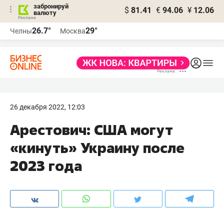
забронируй
$
81.41
€
94.06
¥
12.06
валюту
26.7°
29°
Челны
Москва
26 декабря 2022, 12:03
Арестович: США могут
«кинуть» Украину после
2023 года