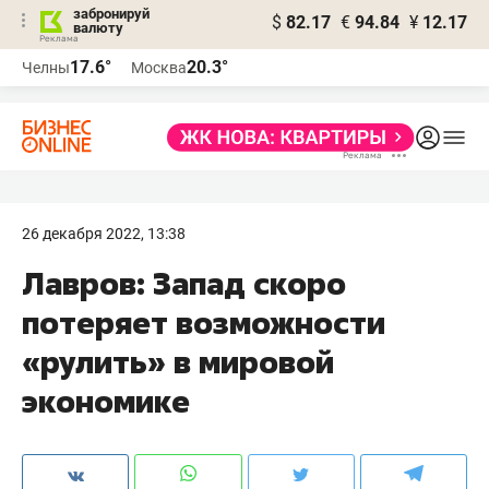
забронируй
$
82.17
€
94.84
¥
12.17
валюту
17.6°
20.3°
Челны
Москва
26 декабря 2022, 13:38
Лавров: Запад скоро
потеряет возможности
«рулить» в мировой
экономике