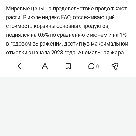
Мировые цены на продовольствие продолжают
расти. В июле индекс FAO, отслеживающий
стоимость корзины основных продуктов,
поднялся на 0,6% по сравнению с июнем и на 1%
в годовом выражении, достигнув максимальной
отметки с начала 2023 года. Аномальная жара,
нестабильность на энергетических рынках и
0
геополитическая напряженность разогнали
цены на зерно, сахар и растительные масла,
тогда как мясо и молочка подешевели. Об этом
сообщила
продовольственная и
сельскохозяйственная организация ООН (FAO).