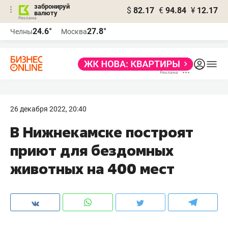
забронируй
$
82.17
€
94.84
¥
12.17
валюту
24.6°
27.8°
Челны
Москва
26 декабря 2022, 20:40
В Нижнекамске построят
приют для бездомных
животных на 400 мест