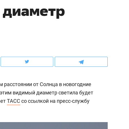
 диаметр
ов и
о трехкратном росте цен, дотошных
школьной формы о конт
клиентах и чудных запросах мастеров
налогах и развитии без 
 расстоянии от Солнца в новогодние
с этим видимый диаметр светила будет
шет
ТАСС
со ссылкой на пресс-службу
ндуем
Рекомендуем
терапевт «Фороса»:
Дизайнер-прораб Ната
кторский невроз» –
Наседкина: «Ремонт вм
человек не считает
с мебелью за 2 миллион