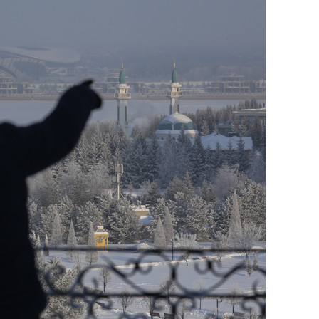
сверхнагрузку
для меня это челлендж
сом»