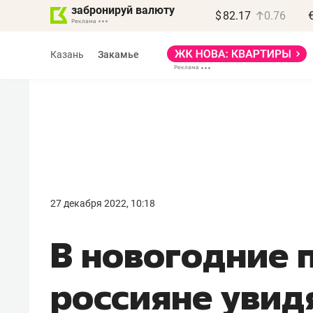
забронируй валюту
$
82.17
0.76
Казань
Закамье
Василь Мазитов
МАРТ
27 декабря 2022, 10:18
«Не зная местных
В новогодние 
правил, бизнес может
потерять минимум
россияне увид
полгода»
Как бизнесу выйти на зарубежные