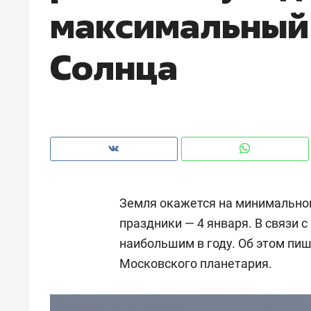
максимальный
рынки, почему надо знать аксакал
чем интересен Оман?
Солнца
Земля окажется на минимальном
праздники — 4 января. В связи 
наибольшим в году. Об этом пи
Рекомендуем
Рекоме
Московского планетария.
Оставить шум за волной: как
Психо
строят тишину в казанском
«Дире
ЖК «Заря»
когда 