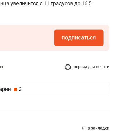
ца увеличится с 11 градусов до 16,5
подписаться
er
версия для печати
арии
3
в закладки