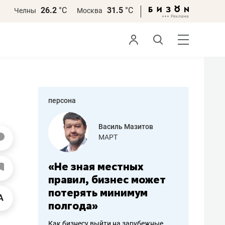
26.2
°С
31.5
°С
Челны
Москва
персона
еменова
Василь Мазитов
»
МАРТ
а: работа
«Не зная местных
«Мне лу
ечься
правил, бизнес может
не зара
вствовать
потерять минимум
чем пот
полгода»
репутац
пошиву
Как бизнесу выйти на зарубежные
Владелец от