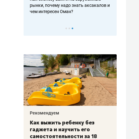
рафакте,
рынки, почему надо знать аксакалов и
о трехкратно
кредитов
чем интересен Оман?
клиентах и ч
Рекомендуем
Рекоме
лья
Как выжить ребенку без
Салих
есте
гаджета и научить его
«Если
а –
самостоятельности за 18
с мин