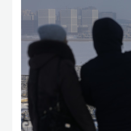
свою 
стрес