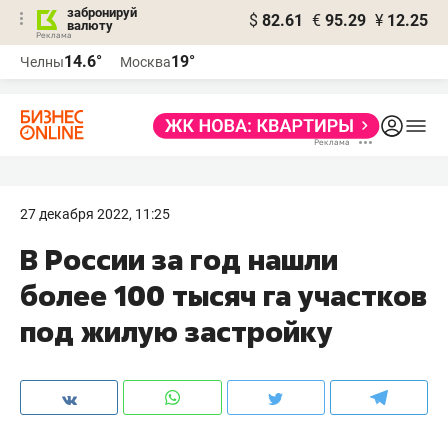
забронируй
$
82.61
€
95.29
¥
12.25
валюту
14.6°
19°
Челны
Москва
27 декабря 2022, 11:25
В России за год нашли
более 100 тысяч га участков
под жилую застройку