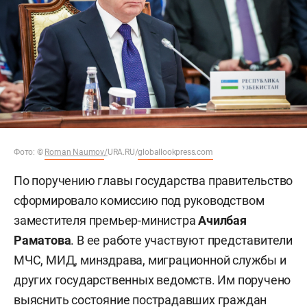
Фото: ©
Roman Naumov
/
URA.RU/
globallookpress.com
По поручению главы государства правительство
сформировало комиссию под руководством
заместителя премьер-министра
Ачилбая
Раматова
. В ее работе участвуют представители
МЧС, МИД, минздрава, миграционной службы и
других государственных ведомств. Им поручено
выяснить состояние пострадавших граждан