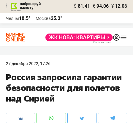
забронируй
$
81.41
€
94.06
¥
12.06
валюту
18.5°
25.3°
Челны
Москва
27 декабря 2022, 17:26
Россия запросила гарантии
безопасности для полетов
над Сирией