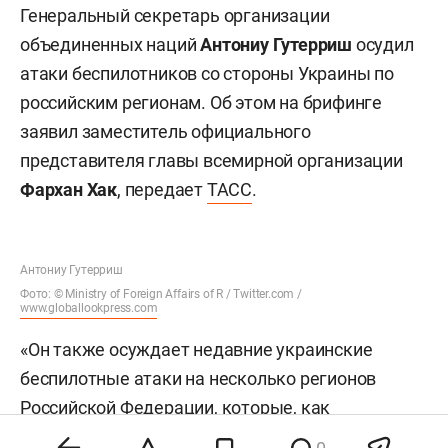
Генеральный секретарь организации
объединенных наций
Антониу Гутерриш
осудил
атаки беспилотников со стороны Украины по
российским регионам. Об этом на брифинге
заявил заместитель официального
представителя главы всемирной организации
Фархан Хак
, передает
ТАСС
.
Антониу Гутерриш
Фото: © Ministry of Foreign Affairs of R / Twitter.com /
www.globallookpress.com
«Он также осуждает недавние украинские
беспилотные атаки на несколько регионов
Российской Федерации, которые, как
сообщается, привели к жертвам среди