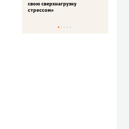
для меня это челлендж!»
дней