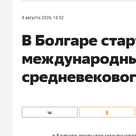
8 августа 2026, 16:52
В Болгаре ста
международны
средневековог
в Болгаре открылся междунаро