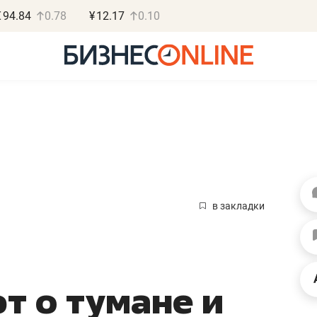
€
94.84
0.78
¥
12.17
0.10
Василь М
МАРТ
в закладки
«Не зная мест
правил, бизнес
потерять мини
 о тумане и
полгода»
Как бизнесу выйти на з