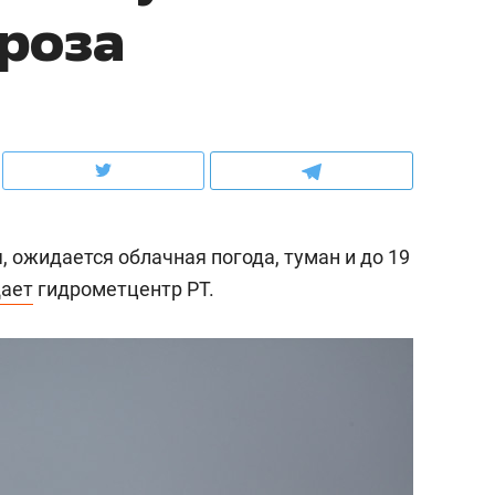
ороза
рынки, почему надо зна
чем интересен Оман?
я, ожидается облачная погода, туман и до 19
ает
гидрометцентр РТ.
ндуем
Рекомендуем
ть шум за волной: как
Психотерапевт «Форос
т тишину в казанском
«Директорский невроз
аря»
когда человек не счита