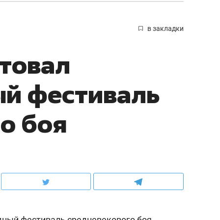
в закладки
ртовал
й фестиваль
о боя
дный фестиваль средневекового боя