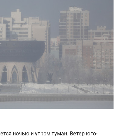
свою сверхнагрузку
стрессом»
уется ночью и утром туман. Ветер юго-