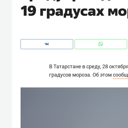
19 градусах м
В Татарстане в среду, 28 октябр
градусов мороза. Об этом
сообщ
Рекоме
Остави
строя
ЖК «З