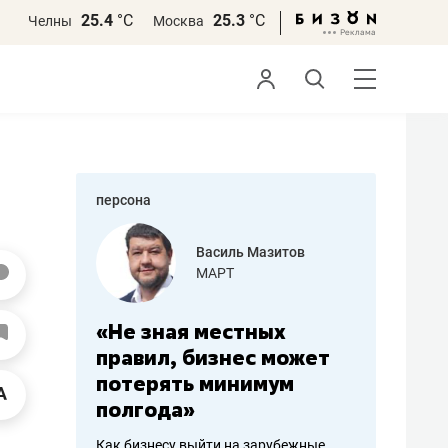
25.4
°С
25.3
°С
Челны
Москва
персона
азитов
Роман Ободец
«Готовые решения»
ных
«Мне лучше
«Мама г
 может
не заработать вообще,
помогае
мум
чем потерять
от болез
репутацию»
себя жи
арубежные
Владелец отделочной фирмы
Наследница б