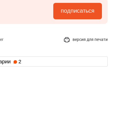
подписаться
er
версия для печати
арии
2