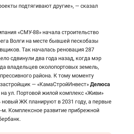
сверхнагрузку
для меня это челлендж
роекты подтягивают другие», — сказал
сом»
мпания «СМУ-88» начала строительство
рега Волги на месте бывшей пескобазы
овщиков. Так началась реновация 287
дело сдвинули два года назад, когда мэр
ода владельцев околопортовых земель,
прессивного района. К тому моменту
й застройщик — «КамаСтройИнвест»
Делюса
л на ул. Портовой жилой комплекс «Живи»
 новый ЖК планируют в 2031 году, а первые
5-м. Комплексное развитие прибрежной
бербанк.