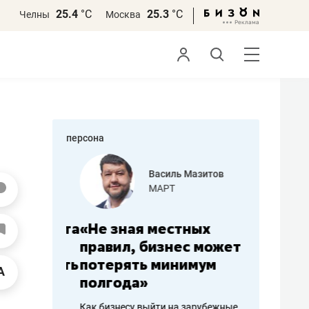
25.4
°С
25.3
°С
Челны
Москва
персона
еменова
Василь Мазитов
»
МАРТ
а: работа
«Не зная местных
«Мне лу
ечься
правил, бизнес может
не зара
вствовать
потерять минимум
чем пот
полгода»
репутац
пошиву
Как бизнесу выйти на зарубежные
Владелец от