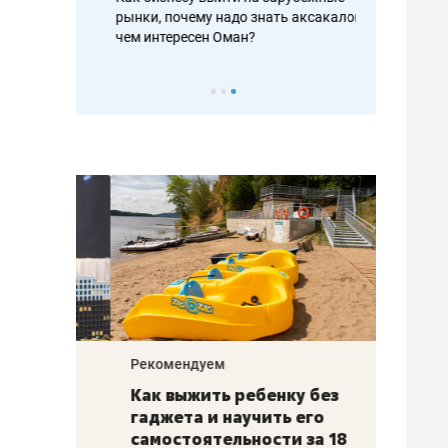
рафакте,
рынки, почему надо знать аксакалов и
о трехкратно
кредитов
чем интересен Оман?
клиентах и ч
Рекомендуем
Рекоме
лья
Как выжить ребенку без
Салих
есте
гаджета и научить его
«Если
а –
самостоятельности за 18
с мин