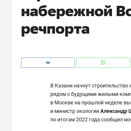
набережной Во
рынки, почему надо знать аксакал
чем интересен Оман?
речпорта
В Казани начнут строительство 
рядом с будущими жилыми комп
в Москве на прошлой неделе в
Рекомендуем
Рекоме
и министр экологии
Александр 
Оставить шум за волной: как
Психо
по итогам 2022 года сообщил м
строят тишину в казанском
«Дире
ЖК «Заря»
когда 