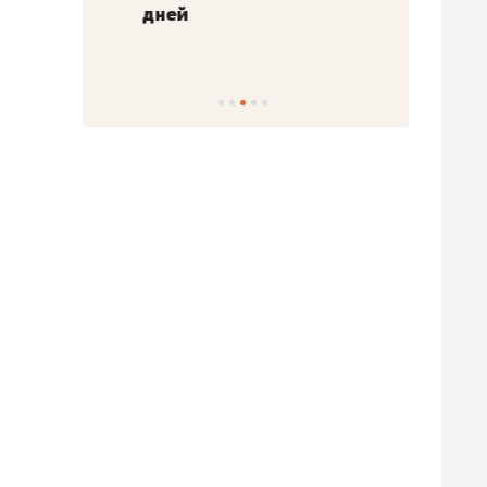
!»
дней
с вер