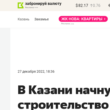
забронируй валюту
$
82.17
0.76
Казань
Закамье
Василь Мазитов
МАРТ
27 декабря 2022, 18:36
«Не зная местных
В Казани начн
правил, бизнес может
потерять минимум
строительство
полгода»
Как бизнесу выйти на зарубежные