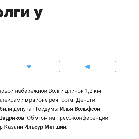
лги у
ов и
о трехкратном росте цен, дотошных
школьной формы о конт
клиентах и чудных запросах мастеров
налогах и развитии без 
новой набережной Волги длиной 1,2 км
лексами в районе речпорта. Деньги
ыбили депутат Госдумы
Илья Вольфсон
ндуем
Рекомендуем
Шадриков
. Об этом на пресс-конференции
терапевт «Фороса»:
Дизайнер-прораб Ната
эр Казани
Ильсур Метшин
.
кторский невроз» –
Наседкина: «Ремонт вм
человек не считает
с мебелью за 2 миллион