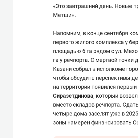
свою 
«Это завтрашний день. Новые п
стрес
Метшин.
Напомним, в конце сентября ко
первого жилого комплекса у бе
площадью 6 га рядом с ул. Мех
га у речпорта. С мертвой точки 
Казани собрал в исполкоме гор
чтобы обсудить перспективы де
на территории появился первы
Сиразетдинова
, который возве
вместо складов речпорта. Сдать
четыре дома заселят уже в 202
зоны намерен финансировать С