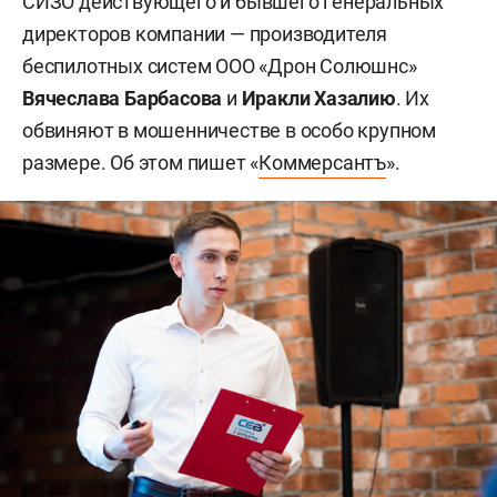
СИЗО действующего и бывшего генеральных
директоров компании — производителя
беспилотных систем ООО «Дрон Солюшнс»
Вячеслава Барбасова
и
Иракли Хазалию
. Их
обвиняют в мошенничестве в особо крупном
размере. Об этом пишет «
Коммерсантъ
».