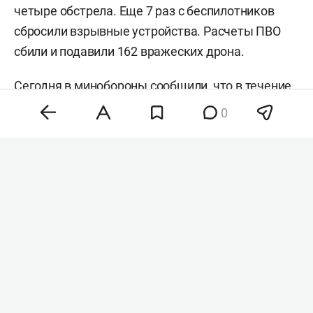
четыре обстрела. Еще 7 раз с беспилотников
сбросили взрывные устройства. Расчеты ПВО
сбили и подавили 162 вражеских дрона.
Сегодня в минобороны
сообщили
, что в течение
прошедшей ночи над 18 регионами РФ сбили 153
0
БПЛА. В Татарстане также уничтожили
беспилотники. Утром республику вновь
пытались атаковать. Как рассказали в военном
ведомстве, в небе над Башкортостаном и
Татарстаном за утро сбили 12 беспилотников.
#
#
происшествия
сво