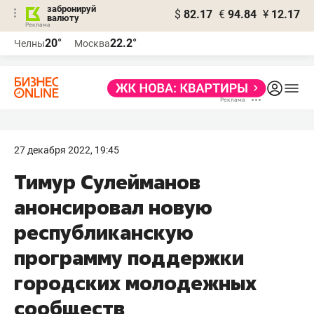
забронируй
$
82.17
€
94.84
¥
12.17
валюту
20°
22.2°
Челны
Москва
27 декабря 2022, 19:45
​Тимур Сулейманов
анонсировал новую
республиканскую
программу поддержки
городских молодежных
сообществ