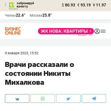
забронируй
$
80.93
€
93.19
¥
11.97
валюту
22.6°
25.8°
Челны
Москва
9 января 2023, 15:52
Врачи рассказали о
состоянии Никиты
Михалкова