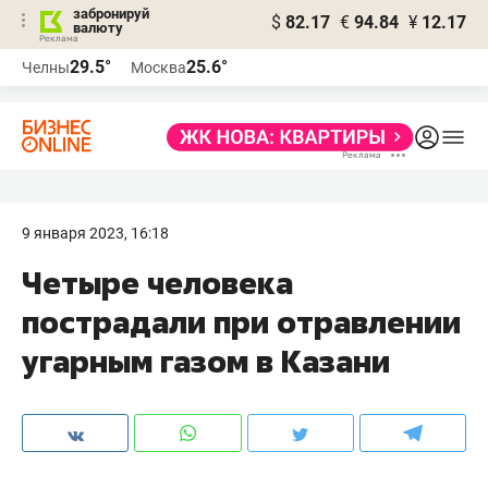
забронируй
$
82.17
€
94.84
¥
12.17
валюту
29.5°
25.6°
Челны
Москва
9 января 2023, 16:18
Четыре человека
пострадали при отравлении
угарным газом в Казани