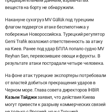
предварительным данным, взрывчатых
веществ на борту не обнаружили.
Накануне сухогруз MV Güllük под турецким
флагом подвергся атаке беспилотника у
побережья Новороссийска. Турецкий регулятор
Gemi Trafık возложил ответственность за атаку
на Киев. Ранее под удар БПЛА попало судно MV
Reyhan Sarı, перевозившее овощи и фрукты. В
результате атаки пострадали четыре человека.
На фоне атак турецкие экспортеры потребовали
от властей добиться прекращения ударов в
Черном море. Глава совета директоров İHBİR
Казым Тайджи
заявил, что действия Киева
могут привести к разрыву коммерческих связей
не только с Россией, но и с Турцией.