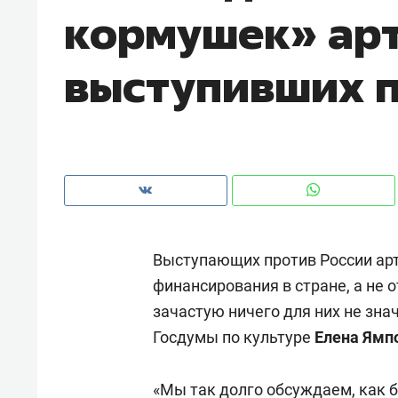
кормушек» арт
рынки, почему надо знать аксакал
чем интересен Оман?
выступивших п
Выступающих против России арт
финансирования в стране, а не 
зачастую ничего для них не зна
Рекомендуем
Рекоме
Госдумы по культуре
Елена Ямп
Оставить шум за волной: как
Психо
строят тишину в казанском
«Дире
ЖК «Заря»
«Мы так долго обсуждаем, как б
когда 