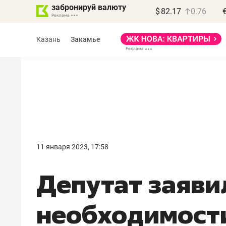
забронируй валюту
$
82.17
0.76
Казань
Закамье
Василь Мазитов
МАРТ
11 января 2023, 17:58
«Не зная местных
Депутат заяви
правил, бизнес может
потерять минимум
необходимости
полгода»
Как бизнесу выйти на зарубежные