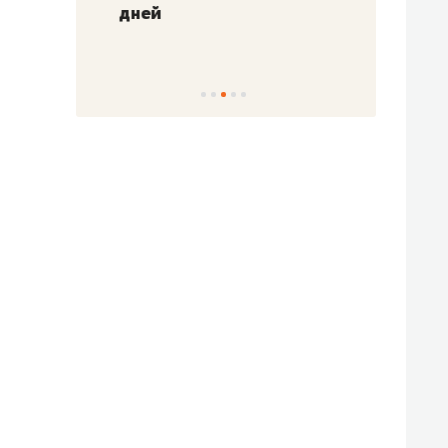
!»
дней
с вер