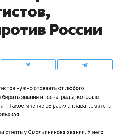
истов,
ов и
о трехкратном росте цен, дотошных
школьной формы о конт
клиентах и чудных запросах мастеров
налогах и развитии без 
ротив России
истов нужно отрезать от любого
отбирать звания и госнаграды, которые
чат. Такое мнение выразила глава комитета
ндуем
Рекомендуем
ольская
.
терапевт «Фороса»:
Дизайнер-прораб Ната
кторский невроз» –
Наседкина: «Ремонт вм
ы отнять у Смольянинова звания. У него
человек не считает
с мебелью за 2 миллион