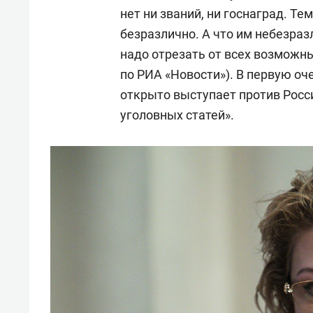
свою 
нет ни званий, ни госнаград. Тем
стрес
безразлично. А что им небезразл
надо отрезать от всех возможны
по РИА «Новости»). В первую оч
открыто выступает против Росси
уголовных статей».