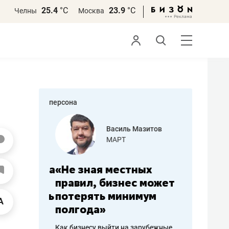
25.4
°С
23.9
°С
Челны
Москва
персона
еменова
Василь Мазитов
»
МАРТ
а: работа
«Не зная местных
«Мне лу
ечься
правил, бизнес может
не зара
вствовать
потерять минимум
чем пот
полгода»
репутац
пошиву
Как бизнесу выйти на зарубежные
Владелец от