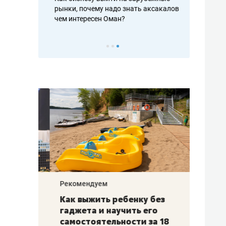
рафакте,
рынки, почему надо знать аксакалов и
о трехкратно
кредитов
чем интересен Оман?
клиентах и ч
Рекомендуем
Рекоме
лья
Как выжить ребенку без
Салих
есте
гаджета и научить его
«Если
а –
самостоятельности за 18
с мин