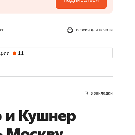
er
версия для печати
арии
11
в закладки
 и Кушнер
ь Москву