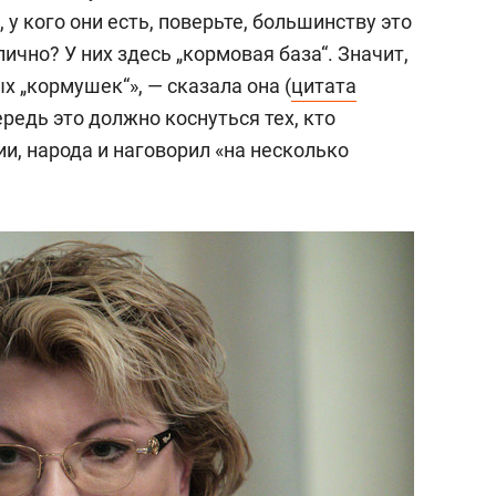
сверхнагрузку
для меня это челлендж
, у кого они есть, поверьте, большинству это
сом»
ично? У них здесь „кормовая база“. Значит,
х „кормушек“», — сказала она (
цитата
ередь это должно коснуться тех, кто
и, народа и наговорил «на несколько