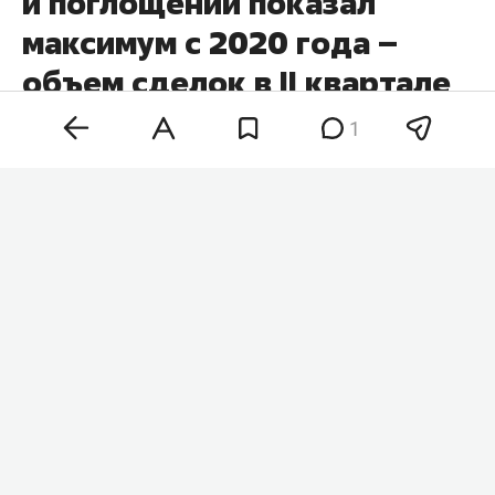
и поглощений показал
максимум с 2020 года –
объем сделок в II квартале
вырос почти вдвое
1
Объем сделок слияний и поглощений (M& A) в
России в II квартале этого года достиг $18,8
млрд, увеличившись в 1,7 раза по сравнению с
аналогичным периодом прошлого года. Это
максимальный показатель для II квартала с
2020 года, сообщает «
Коммерсантъ
» со ссылкой
на обзор агентства AK& M.