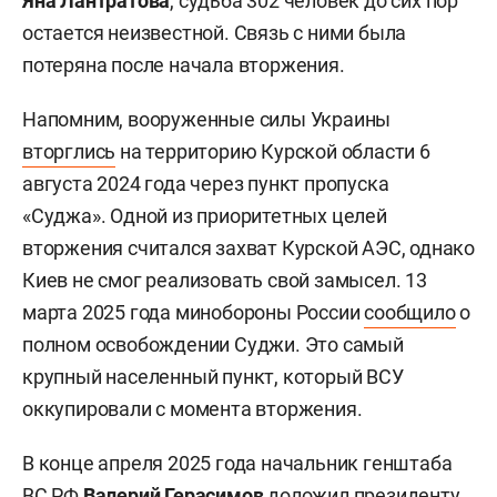
Яна Лантратова
, судьба 302 человек до сих пор
остается неизвестной. Связь с ними была
потеряна после начала вторжения.
Напомним, вооруженные силы Украины
вторглись
на территорию Курской области 6
августа 2024 года через пункт пропуска
«Суджа». Одной из приоритетных целей
вторжения считался захват Курской АЭС, однако
Киев не смог реализовать свой замысел. 13
марта 2025 года минобороны России
сообщило
о
полном освобождении Суджи. Это самый
крупный населенный пункт, который ВСУ
оккупировали с момента вторжения.
В конце апреля 2025 года начальник генштаба
ВС РФ
Валерий Герасимов
доложил
президенту