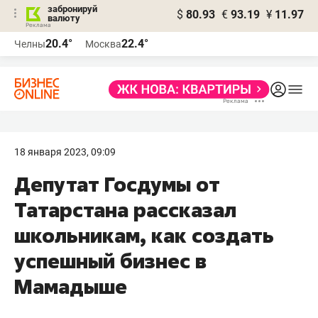
забронируй
$
80.93
€
93.19
¥
11.97
валюту
20.4°
22.4°
Челны
Москва
18 января 2023, 09:09
Депутат Госдумы от
Татарстана рассказал
школьникам, как создать
успешный бизнес в
Мамадыше