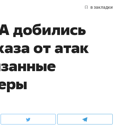
в закладки
А добились
аза от атак
язанные
керы