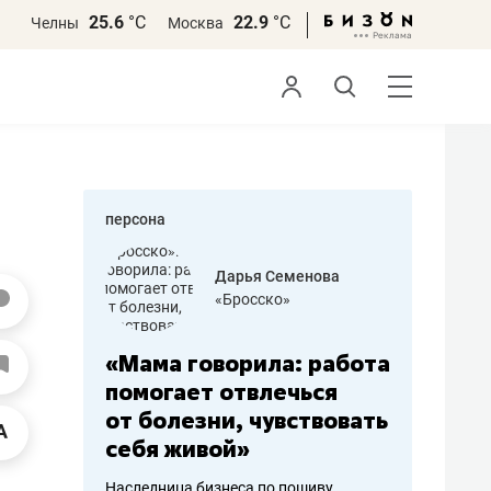
25.6
°С
22.9
°С
Челны
Москва
персона
бодец
Дарья Семенова
 решения»
«Бросско»
«Мама говорила: работа
«Не зна
вообще,
помогает отвлечься
правил,
от болезни, чувствовать
потерят
себя живой»
полгода
ирмы
Наследница бизнеса по пошиву
Как бизнесу 