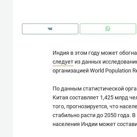
Индия в этом году может обогна
следует
из данных исследования
организацией World Population R
По данным статистической орга
Китая составляет 1,425 млрд че
того, прогнозируется, что насе
Рекомендуем
Рекоме
стабильно расти до 2050 года. В
а»:
Дизайнер-прораб Наталья
Как в
населения Индии может состави
 –
Наседкина: «Ремонт вместе
гаджет
ет
с мебелью за 2 миллиона –
самос