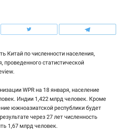
рынки, почему надо знать аксакалов и
о трехкратном росте це
чем интересен Оман?
клиентах и чудных запр
ть Китай по численности населения,
, проведенного статистической
eview.
низации WPR на 18 января, население
ловек. Индии 1,422 млрд человек. Кроме
ление южноазиатской республики будет
ндуем
Рекомендуем
 результате через 27 лет численность
ыжить ребенку без
Салих хазрат Ибрагимо
ть 1,67 млрд человек.
а и научить его
«Если меня не услышат
тоятельности за 18
с минбара – буду обра