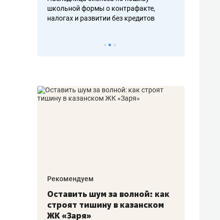
н, дотошных
школьной формы о контрафакте,
рынки, почем
осах мастеров
налогах и развитии без кредитов
чем интересе
Рекомендуем
Рекоме
в:
Оставить шум за волной: как
Психо
строят тишину в казанском
«Дире
щаться
ЖК «Заря»
когда