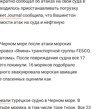
кратно сообщал об атаках на свои суда в
иходилось приостанавливать погрузку
reet Journal
сообщила, что Вашингтон
мости атак на суда и нефтяную
в Черном море после атаки морских
ровоз «Янина» транспортной группы FESCO,
сатома». После повреждения судна все 17
его покинули. 16 моряков подобрало
одного эвакуировала морская авиация
е спасенных оценили как
овали
турецкое судно в Черном море. В
ыре моряка, в том числе трое турок. Все 23