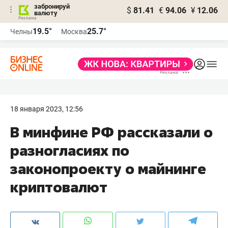
забронируй
$
81.41
€
94.06
¥
12.06
валюту
19.5°
25.7°
Челны
Москва
18 января 2023, 12:56
В минфине РФ рассказали о
разногласиях по
законопроекту о майнинге
криптовалют