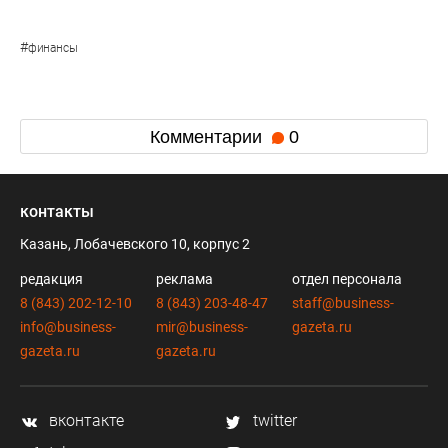
#
финансы
Комментарии
0
контакты
Казань, Лобачевского 10, корпус 2
редакция
реклама
отдел персонала
8 (843) 202-12-10
8 (843) 203-48-47
staff@business-
info@business-
mir@business-
gazeta.ru
gazeta.ru
gazeta.ru
вконтакте
twitter