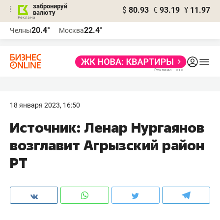
забронируй
$
80.93
€
93.19
¥
11.97
валюту
20.4°
22.4°
Челны
Москва
18 января 2023, 16:50
Источник: Ленар Нургаянов
возглавит Агрызский район
РТ