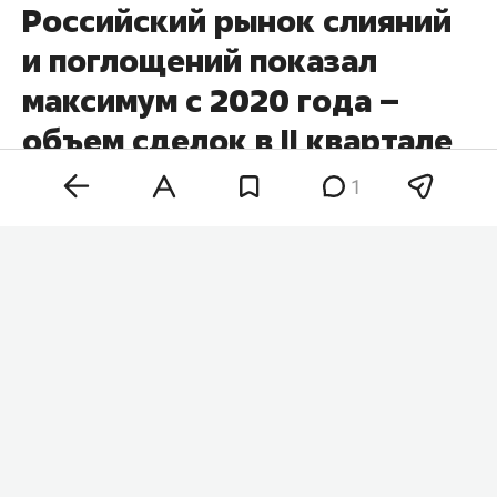
Российский рынок слияний
и поглощений показал
максимум с 2020 года –
объем сделок в II квартале
вырос почти вдвое
1
Объем сделок слияний и поглощений (M& A) в
России в II квартале этого года достиг $18,8
млрд, увеличившись в 1,7 раза по сравнению с
аналогичным периодом прошлого года. Это
максимальный показатель для II квартала с
2020 года, сообщает «
Коммерсантъ
» со ссылкой