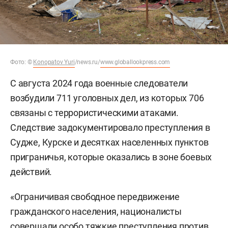
Фото:
©
Konopatov Yuri
/news.ru/
www.globallookpress.com
С августа 2024 года военные следователи
возбудили 711 уголовных дел, из которых 706
связаны с террористическими атаками.
Следствие задокументировало преступления в
Судже, Курске и десятках населенных пунктов
приграничья, которые оказались в зоне боевых
действий.
«Ограничивая свободное передвижение
гражданского населения, националисты
совершали особо тяжкие преступления против