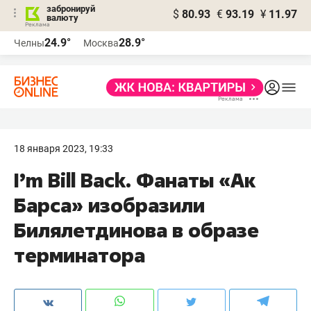
забронируй
$
80.93
€
93.19
¥
11.97
валюту
24.9°
28.9°
Челны
Москва
18 января 2023, 19:33
I’m Bill Back. Фанаты «Ак
Барса» изобразили
Билялетдинова в образе
терминатора