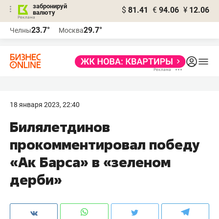
забронируй
$
81.41
€
94.06
¥
12.06
валюту
23.7°
29.7°
Челны
Москва
18 января 2023, 22:40
Билялетдинов
прокомментировал победу
«Ак Барса» в «зеленом
дерби»