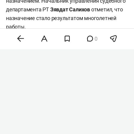
назначением. Начальник управления судебного
департамента РТ
Зявдат Салихов
отметил, что
назначение стало результатом многолетней
работы.
0
На этом посту Зиннатов сменил
Марса
Самитова
, который в августе прошлого года
досрочно
ушел
в отставку, не дожидаясь
окончания срока полномочий в 2027-м. При этом
Самитов продолжил работу в качестве судьи.
Заместителем председателя
Набережночелнинского городского суда на
новый 6-летний срок этим же указом
переизбрали
Рустема Галимуллина
. Эту
должность он занимает с 2020 года.