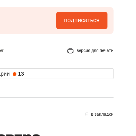
подписаться
er
версия для печати
арии
13
в закладки