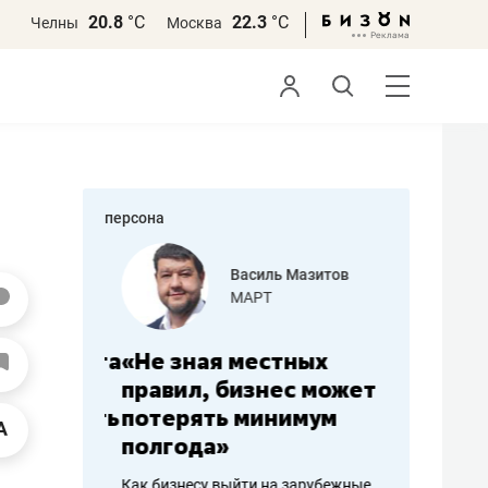
20.8
°С
22.3
°С
Челны
Москва
персона
еменова
Василь Мазитов
»
МАРТ
а: работа
«Не зная местных
«Мне лу
ечься
правил, бизнес может
не зара
вствовать
потерять минимум
чем пот
полгода»
репутац
пошиву
Как бизнесу выйти на зарубежные
Владелец от