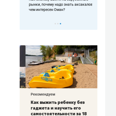
рафакте,
рынки, почему надо знать аксакалов и
о трехкратно
кредитов
чем интересен Оман?
клиентах и ч
Рекомендуем
Рекоме
лья
Как выжить ребенку без
Салих
есте
гаджета и научить его
«Если
а –
самостоятельности за 18
с мин