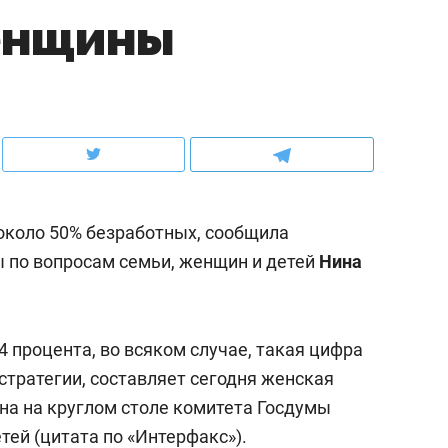
енщины
ов и
о трехкратном росте цен, дотошных
школьной формы о конт
клиентах и чудных запросах мастеров
налогах и развитии без 
около 50% безработных, сообщила
 по вопросам семьи, женщин и детей
Нина
4 процента, во всяком случае, такая цифра
ндуем
Рекомендуем
стратегии, составляет сегодня женская
терапевт «Фороса»:
Дизайнер-прораб Ната
на на круглом столе комитета Госдумы
кторский невроз» –
Наседкина: «Ремонт вм
тей (цитата по «
Интерфакс
»).
человек не считает
с мебелью за 2 миллион