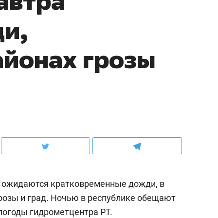
автра
и,
айонах грозы
а, ожидаются кратковременные дожди, в
озы и град. Ночью в республике обещают
погоды
гидрометцентра РТ.