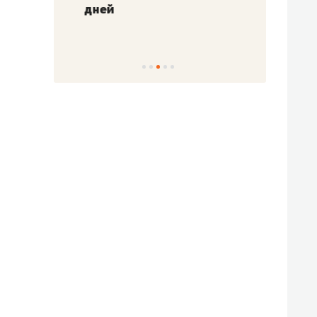
!»
дней
с вер