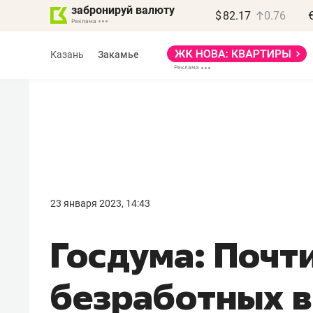
забронируй валюту
$
82.17
0.76
Казань
Закамье
Василь Мазитов
МАРТ
23 января 2023, 14:43
«Не зная местных
Госдума: Почт
правил, бизнес может
потерять минимум
безработных 
полгода»
Как бизнесу выйти на зарубежные