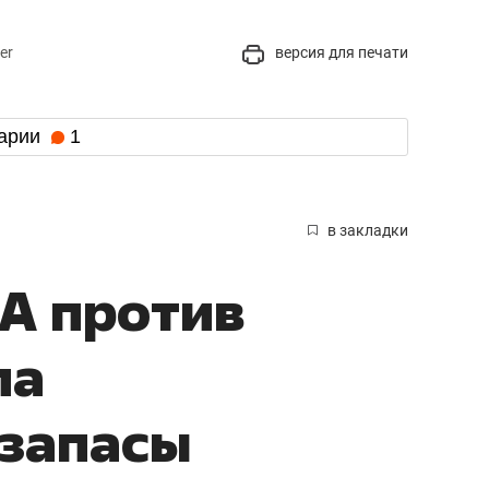
er
версия для печати
арии
1
в закладки
А против
ла
 запасы