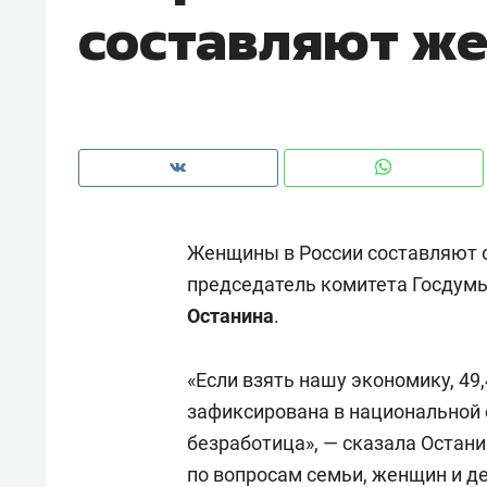
составляют ж
рынки, почему надо знать аксакал
чем интересен Оман?
Женщины в России составляют 
председатель комитета Госдумы
Останина
.
«Если взять нашу экономику, 49,
Рекомендуем
Рекоме
зафиксирована в национальной 
Оставить шум за волной: как
Психо
безработица», — сказала Остани
строят тишину в казанском
«Дире
по вопросам семьи, женщин и де
ЖК «Заря»
когда 