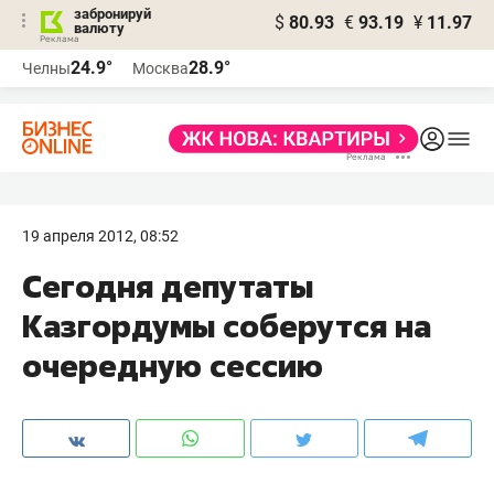
забронируй
$
80.93
€
93.19
¥
11.97
валюту
24.9°
28.9°
Челны
Москва
19 апреля 2012, 08:52
Сегодня депутаты
Казгордумы соберутся на
очередную сессию