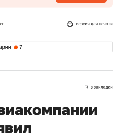
er
версия для печати
арии
7
в закладки
авиакомпании
явил