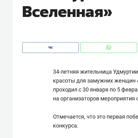
Вселенная»
рынки, почему надо знать аксакал
чем интересен Оман?
34-летняя жительница Удмурти
красоты для замужних женщин «
проходил с 30 января по 5 февр
на организаторов мероприятия 
Рекомендуем
Рекоме
Отмечается, что это первая поб
Падел, фитнес, танцы и даже
Психо
конкурса.
ниндзя-зал: как ТРЦ «Франт»
«Дире
стал Меккой для любителей
когда 