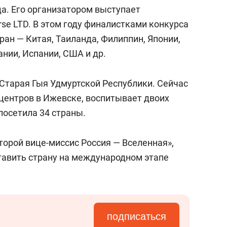
сверхнагрузку
для меня это челлендж
да. Его организатором выступает
сом»
rse LTD. В этом году финалистками конкурса
ран — Китая, Таиланда, Филиппин, Японии,
ании, Испании, США и др.
Старая Гыя Удмуртской Республики. Сейчас
центров в Ижевске, воспитывает двоих
посетила 34 страны.
торой вице-миссис Россия — Вселенная»,
тавить страну на международном этапе
подписаться