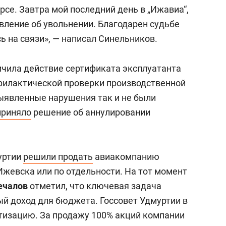
урсе. Завтра мой последний день в „Ижавиа“,
явление об увольнении. Благодарен судьбе
сь на связи», — написал Синельников.
ичила действие сертификата эксплуатанта
филактической проверки производственной
ыявленные нарушения так и не были
приняло
решение об аннулировании
уртии
решили продать
авиакомпанию
Ижевска или по отдельности. На тот момент
ечалов
отметил, что ключевая задача
й доход для бюджета. Госсовет Удмуртии в
изацию. За продажу 100% акций компании