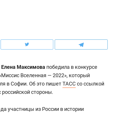
ов и
о трехкратном росте цен, дотошных
школьной формы о конт
клиентах и чудных запросах мастеров
налогах и развитии без 
и
Елена Максимова
победила в конкурсе
Миссис Вселенная — 2022», который
аля в Софии. Об это пишет
ТАСС
со ссылкой
с российской стороны.
ндуем
Рекомендуем
еда участницы из России в истории
терапевт «Фороса»:
Дизайнер-прораб Ната
кторский невроз» –
Наседкина: «Ремонт вм
человек не считает
с мебелью за 2 миллион