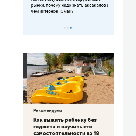
рафакте,
рынки, почему надо знать аксакалов и
о трехкратно
кредитов
чем интересен Оман?
клиентах и ч
Рекомендуем
Рекоме
лья
Как выжить ребенку без
Салих
есте
гаджета и научить его
«Если
а –
самостоятельности за 18
с мин