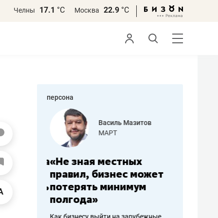
17.1
°С
22.9
°С
Челны
Москва
персона
еменова
Василь Мазитов
»
МАРТ
а: работа
«Не зная местных
«Мне лу
ечься
правил, бизнес может
не зара
вствовать
потерять минимум
чем пот
полгода»
репутац
пошиву
Как бизнесу выйти на зарубежные
Владелец от