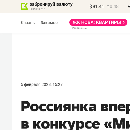
забронируй валюту
$
81.41
0.48
Казань
Закамье
Василь Мазитов
МАРТ
5 февраля 2023, 15:27
«Не зная местных
Россиянка впе
правил, бизнес может
потерять минимум
в конкурсе «М
полгода»
Как бизнесу выйти на зарубежные