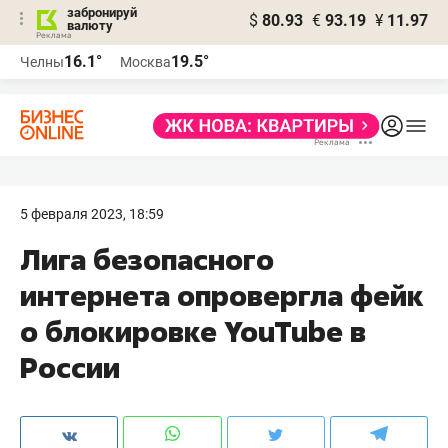
забронируй
$
80.93
€
93.19
¥
11.97
валюту
16.1°
19.5°
Челны
Москва
5 февраля 2023, 18:59
Лига безопасного
интернета опровергла фейк
о блокировке YouTube в
России