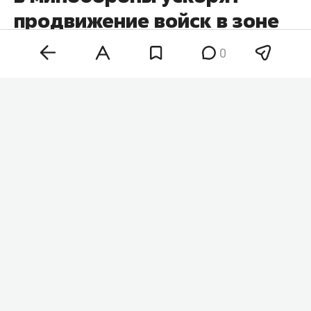
продвижение войск в зоне
СВО
0
Кадровые перестановки в минобороны и
командовании вооруженных сил России
позволят нарастить темпы наступления на всех
участках фронта. Такое мнение в беседе с
«
Абзацем
» высказал военный аналитик
Юрий
Кнутов
, комментируя недавние назначения на
ключевые посты.