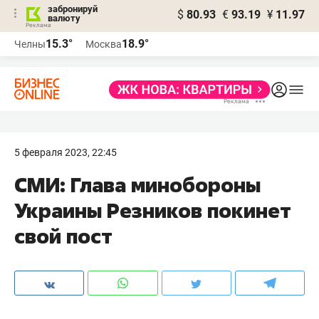
забронируй
$
80.93
€
93.19
¥
11.97
валюту
15.3°
18.9°
Челны
Москва
5 февраля 2023, 22:45
СМИ: Глава минобороны
Украины Резников покинет
свой пост