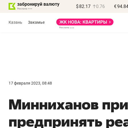
забронируй валюту
$
82.17
0.76
€
94.8
Казань
Закамье
17 февраля 2023, 08:48
«
Минниханов при
п
п
предпринять ре
п
Ка