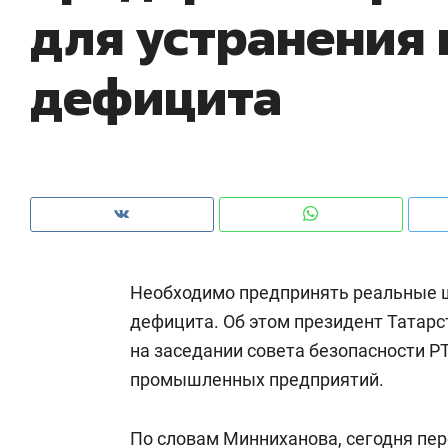
для устранения
ры
че
дефицита
Необходимо предпринять реальные ш
дефицита. Об этом президент Татар
на заседании совета безопасности Р
Рекомендуем
Рекомендуем
промышленных предприятий.
Дизайнер-прораб Наталья
Как выжить
Наседкина: «Ремонт вместе
гаджета и 
с мебелью за 2 миллиона –
По словам Минниханова, сегодня пе
самостояте