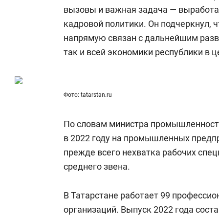
для меня это челлендж!»
дней
вызовы и важная задача — выработ
кадровой политики. Он подчеркнул, 
напрямую связан с дальнейшим разв
так и всей экономики республики в ц
Фото: tatarstan.ru
По словам министра промышленност
в 2022 году на промышленных предп
прежде всего нехватка рабочих спец
среднего звена.
В Татарстане работает 99 професси
организаций. Выпуск 2022 года состав