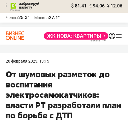
забронируй
$
81.41
€
94.06
¥
12.06
валюту
25.3°
27.1°
Челны
Москва
20 февраля 2023, 13:15
От шумовых разметок до
воспитания
электросамокатчиков:
власти РТ разработали план
по борьбе с ДТП