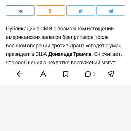
Публикации в СМИ о возможном истощении
американских запасов боеприпасов после
военной операции против Ирана «сводят с ума»
президента США
Дональда Трампа
. Он считает,
что сообщения о нехватке вооружений могут
придать уверенности Ирану и ослабить позиции
0
Соединенных Штатов. Об этом сообщает
ТАСС
со ссылкой на газету The Wall Street Journal и ее
источники.