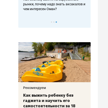
рафакте,
рынки, почему надо знать аксакалов и
о трехкратно
кредитов
чем интересен Оман?
клиентах и ч
Рекомендуем
Рекоме
лья
Как выжить ребенку без
Салих
есте
гаджета и научить его
«Если
а –
самостоятельности за 18
с мин