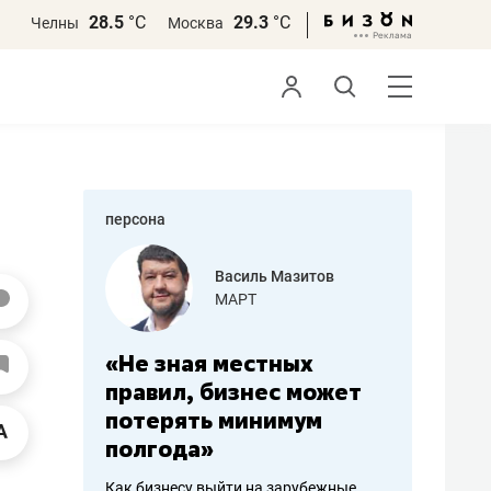
28.5
°С
29.3
°С
Челны
Москва
персона
еменова
Василь Мазитов
»
МАРТ
а: работа
«Не зная местных
«Мне лу
ечься
правил, бизнес может
не зара
вствовать
потерять минимум
чем пот
полгода»
репутац
пошиву
Как бизнесу выйти на зарубежные
Владелец от