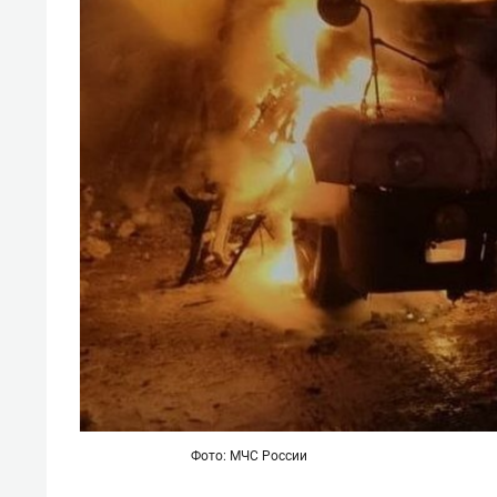
свою 
стрес
Фото: МЧС России