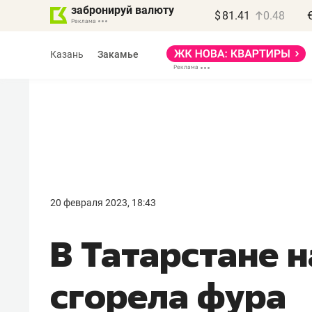
забронируй валюту
$
81.41
0.48
Казань
Закамье
Василь Мазитов
МАРТ
20 февраля 2023, 18:43
«Не зная местных
В Татарстане н
правил, бизнес может
потерять минимум
сгорела фура
полгода»
Как бизнесу выйти на зарубежные