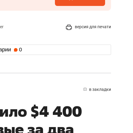
er
версия для печати
арии
0
в закладки
ило $4 400
вые за два