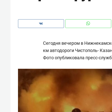
рынки, почему надо знать аксакал
чем интересен Оман?
Сегодня вечером в Нижнекамско
км автодороги Чистополь- Казань
Фото опубликовала пресс-служб
Рекомендуем
Рекоме
Оставить шум за волной: как
Психо
строят тишину в казанском
«Дире
ЖК «Заря»
когда 