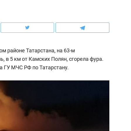
ов и
о трехкратном росте цен, дотошных
школьной формы о конт
клиентах и чудных запросах мастеров
налогах и развитии без 
м районе Татарстана, на 63-м
, в 5 км от Камских Полян, сгорела фура.
а ГУ МЧС РФ по Татарстану.
ндуем
Рекомендуем
терапевт «Фороса»:
Дизайнер-прораб Ната
кторский невроз» –
Наседкина: «Ремонт вм
человек не считает
с мебелью за 2 миллион