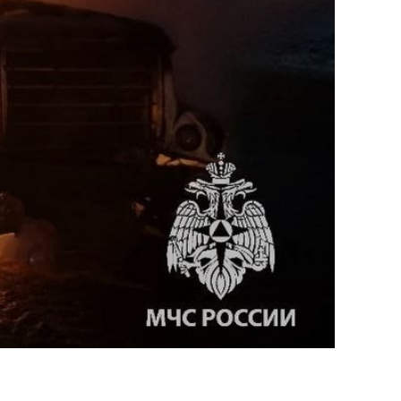
сверхнагрузку
для меня это челлендж
сом»