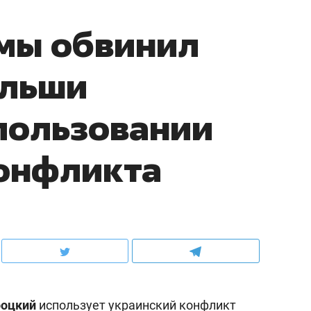
мы обвинил
ольши
пользовании
конфликта
роцкий
использует украинский конфликт