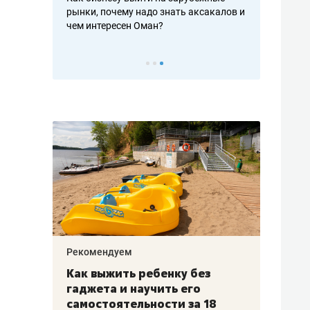
рафакте,
рынки, почему надо знать аксакалов и
о трехкратно
кредитов
чем интересен Оман?
клиентах и ч
Рекомендуем
Рекоме
лья
Как выжить ребенку без
Салих
есте
гаджета и научить его
«Если
а –
самостоятельности за 18
с мин