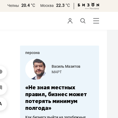
20.4
°С
22.3
°С
Челны
Москва
персона
еменова
Василь Мазитов
»
МАРТ
а: работа
«Не зная местных
«Мне лу
ечься
правил, бизнес может
не зара
вствовать
потерять минимум
чем пот
полгода»
репутац
пошиву
Как бизнесу выйти на зарубежные
Владелец от