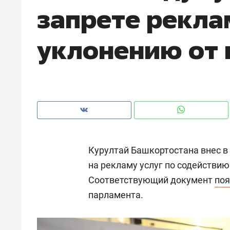
запрете рекла
рынки, почему надо знать аксакал
чем интересен Оман?
уклонению от 
Курултай Башкортостана внес в
на рекламу услуг по содействи
Соответствующий документ
поя
Рекомендуем
Рекоме
парламента.
Оставить шум за волной: как
Психо
строят тишину в казанском
«Дире
ЖК «Заря»
когда 