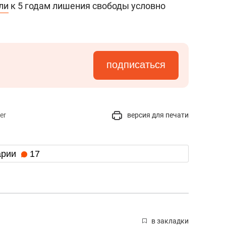
ли
к 5 годам лишения свободы условно
подписаться
er
версия для печати
арии
17
в закладки