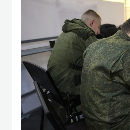
свою 
стрес