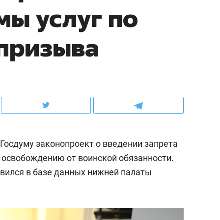
мы услуг по
ов и
о трехкратном росте цен, дотошных
школьной формы о конт
клиентах и чудных запросах мастеров
налогах и развитии без 
призыва
 Госдуму законопроект о введении запрета
ю освобождению от воинской обязанности.
вился
в базе данных нижней палаты
ндуем
Рекомендуем
терапевт «Фороса»:
Дизайнер-прораб Ната
кторский невроз» –
Наседкина: «Ремонт вм
человек не считает
с мебелью за 2 миллион