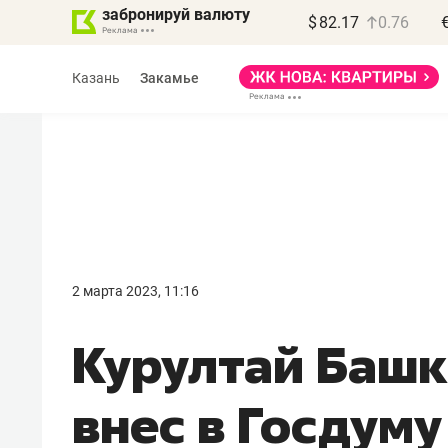
забронируй валюту
$
82.17
0.76
Казань
Закамье
Василь Мазитов
МАРТ
2 марта 2023, 11:16
«Не зная местных
Курултай Башк
правил, бизнес может
потерять минимум
внес в Госдуму
полгода»
Как бизнесу выйти на зарубежные