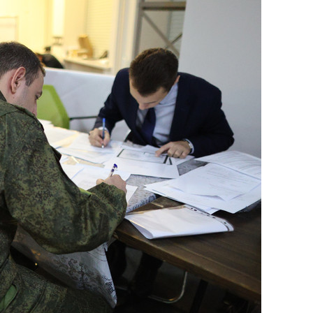
сверхнагрузку
для меня это челлендж
сом»