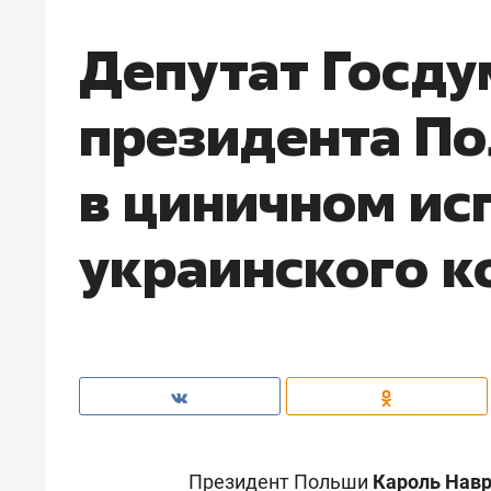
Депутат Госду
президента П
в циничном ис
украинского 
Президент Польши
Кароль Нав