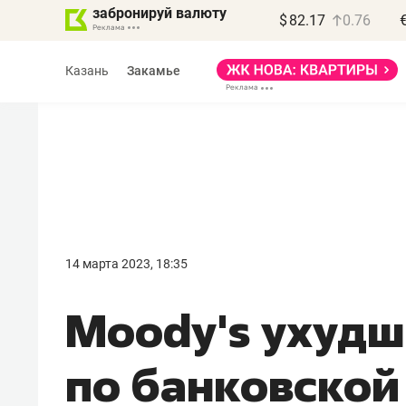
забронируй валюту
$
82.17
0.76
Казань
Закамье
Василь Мазитов
МАРТ
14 марта 2023, 18:35
«Не зная местных
Moody's ухудш
правил, бизнес может
потерять минимум
по банковской
полгода»
Как бизнесу выйти на зарубежные