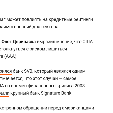
сверхнагрузку
для меня это челлендж
сом»
шаг может повлиять на кредитные рейтинги
 заимствований для сектора.
ь
Олег Дерипаска
выразил
мнение, что США
столкнуться с риском лишиться
а (ААА).
рился
банк SVB, который являлся одним
Отмечается, что этот случай — самое
ША со времен финансового кризиса 2008
рыли
крупный банк Signature Bank.
кстренном обращении перед американцами