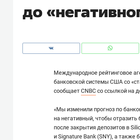
до «негативно
рынки, почему надо знать аксакал
чем интересен Оман?
Международное рейтинговое аге
банковской системы США со «ста
сообщает
CNBC
со ссылкой на д
«Мы изменили прогноз по банко
Рекомендуем
Рекоме
на негативный, чтобы отразить
Оставить шум за волной: как
Психо
после закрытия депозитов в Silico
строят тишину в казанском
«Дире
и Signature Bank (SNY), а также
ЖК «Заря»
когда 