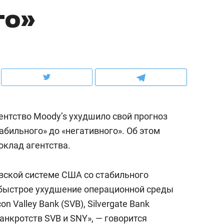
го»
ов и
о трехкратном росте цен, дотошных
школьной формы о конт
клиентах и чудных запросах мастеров
налогах и развитии без 
нтство Moody’s ухудшило свой прогноз
бильного» до «негативного». Об этом
оклад агентства.
вской системе США со стабильного
ндуем
Рекомендуем
 быстрое ухудшение операционной среды
терапевт «Фороса»:
Дизайнер-прораб Ната
n Valley Bank (SVB), Silvergate Bank
кторский невроз» –
Наседкина: «Ремонт вм
 банкротств SVB и SNY», — говорится
человек не считает
с мебелью за 2 миллион