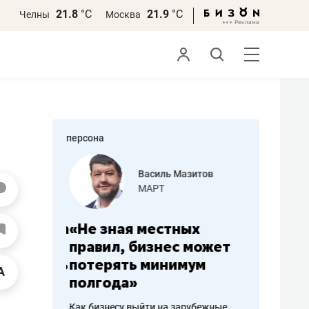
21.8
°С
21.9
°С
Челны
Москва
персона
еменова
Василь Мазитов
»
МАРТ
а: работа
«Не зная местных
«Мне лу
ечься
правил, бизнес может
не зара
вствовать
потерять минимум
чем пот
полгода»
репутац
пошиву
Как бизнесу выйти на зарубежные
Владелец от