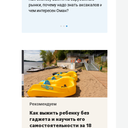
рафакте,
рынки, почему надо знать аксакалов и
о трехкратно
кредитов
чем интересен Оман?
клиентах и ч
Рекомендуем
Рекоме
лья
Как выжить ребенку без
Салих
есте
гаджета и научить его
«Если
а –
самостоятельности за 18
с мин