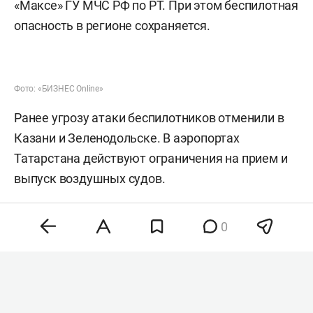
«Максе» ГУ МЧС РФ по РТ. При этом беспилотная
опасность в регионе сохраняется.
Фото: «БИЗНЕС Online»
Ранее угрозу атаки беспилотников отменили в
Казани и Зеленодольске. В аэропортах
Татарстана действуют ограничения на прием и
выпуск воздушных судов.
UPD 09:46.
Угрозу атаки БПЛА также отменили
0
на Альметьевск, Бугульму и Лениногорск.
Утром республика, в частности Нижнекамск,
подверглась
массированной атаке БПЛА. Как
ранее сообщили в казанском Кремле,