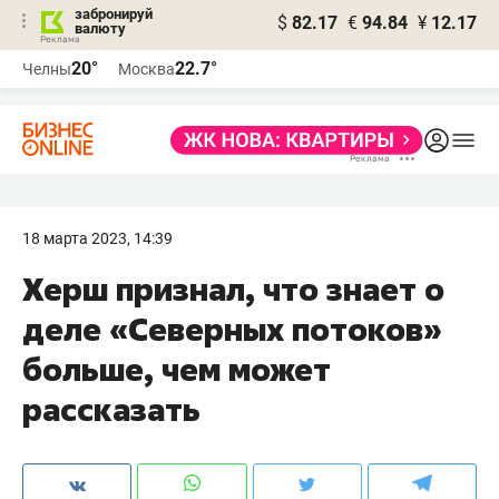
забронируй
$
82.17
€
94.84
¥
12.17
валюту
20°
22.7°
Челны
Москва
18 марта 2023, 14:39
Херш признал, что знает о
деле «Северных потоков»
больше, чем может
рассказать