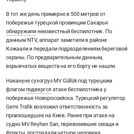
В тот же день примерно в 500 метров от
побережья турецкой провинции Сакарья
обнаружили
неизвестный беспилотник. По
данным NTV, аппарат заметили в районе
Кожаали и передали подразделениям береговой
охраны. По предварительным данным,
взрывчатых веществ на его борту не нашли.
Накануне сухогруз MV Güllük под турецким
флагом
подвергся
атаке беспилотника у
побережья Новороссийска. Турецкий регулятор
Gemi Trafık возложил ответственность за
произошедшее на Киев. Ранее при атаке на
судно MV Reyhan Sarı, перевозившее овощи и
фрукты, пострадали четыре человека.