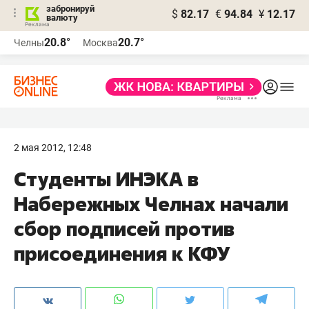
забронируй
$
82.17
€
94.84
¥
12.17
валюту
20.8°
20.7°
Челны
Москва
2 мая 2012, 12:48
Студенты ИНЭКА в
Набережных Челнах начали
сбор подписей против
присоединения к КФУ