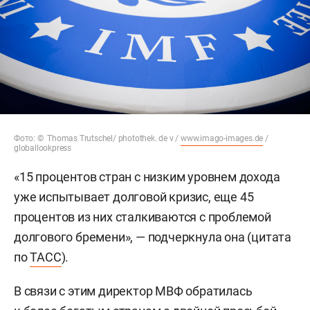
Фото: © Thomas Trutschel/ photothek. de v /
www.imago-images.de
/
globallookpress
«15 процентов стран с низким уровнем дохода
уже испытывает долговой кризис, еще 45
процентов из них сталкиваются с проблемой
долгового бремени», — подчеркнула она (цитата
по
ТАСС
).
В связи с этим директор МВФ обратилась