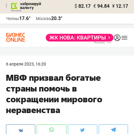
забронируй
$
82.17
€
94.84
¥
12.17
валюту
17.6°
20.3°
Челны
Москва
6 апреля 2023, 16:20
МВФ призвал богатые
страны помочь в
сокращении мирового
неравенства