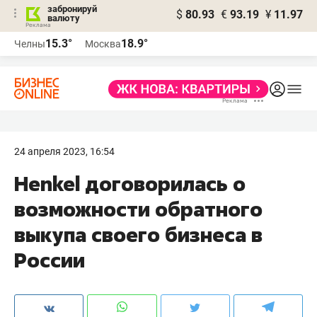
забронируй
$
80.93
€
93.19
¥
11.97
валюту
15.3°
18.9°
Челны
Москва
24 апреля 2023, 16:54
Henkel договорилась о
возможности обратного
выкупа своего бизнеса в
России