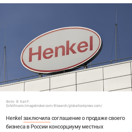
Фото: © Karl F.
Schöfmann/imagebroker.com/#/search/globallookpress.com/
Henkel
заключила
соглашение о продаже своего
бизнеса в России консорциуму местных