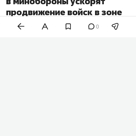
в минобороны ускорят
продвижение войск в зоне
СВО
0
Кадровые перестановки в минобороны и
командовании вооруженных сил России
позволят нарастить темпы наступления на всех
участках фронта. Такое мнение в беседе с
«
Абзацем
» высказал военный аналитик
Юрий
Кнутов
, комментируя недавние назначения на
ключевые посты.