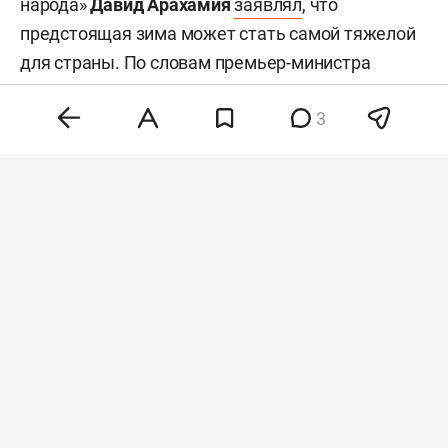
народа»
Давид Арахамия
заявлял
, что
предстоящая зима может стать самой тяжелой
для страны. По словам премьер-министра
Сергея Корецкого
, энергетическому сектору
3
Украины
не хватает
около 650 млн евро
финансирования.
Напомним, 30 июня Еврокомиссия
перечислила
Украине первый транш в размере 3,9 млрд евро
в рамках программы кредитной поддержки на
90 млрд евро, рассчитанной на 2026–2027 годы.
Средства были предназначены для закупки
современных беспилотников. В июле
Reuters
также сообщало, что Германия профинансирует
закупку для Украины 50 тыс. ударных дронов
Skyfall примерно на 90 млн евро.