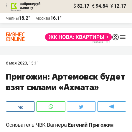
забронируй
$
82.17
€
94.84
¥
12.17
валюту
18.2°
16.1°
Челны
Москва
6 мая 2023, 13:11
Пригожин: Артемовск будет
взят силами «Ахмата»
Основатель ЧВК Вагнера
Евгений Пригожин