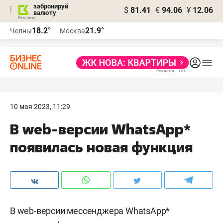
забронируй
$
81.41
€
94.06
¥
12.06
валюту
18.2°
21.9°
Челны
Москва
10 мая 2023, 11:29
В web-версии WhatsApp*
появилась новая функция
В web-версии мессенджера WhatsApp*