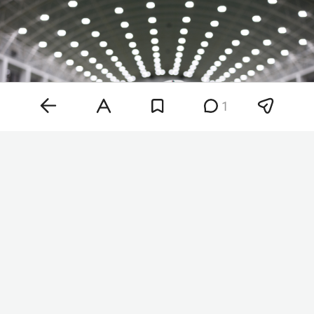
1
Фото: «БИЗНЕС Online»
По нашим данным, речь идет о том, что АНО «ФК
„Рубин“ выкупил стопроцентную долю у ООО „ФК
„Нефтехимик“» — клубы вошли в единую
юридическую плоскость. Де-факто «Рубин»