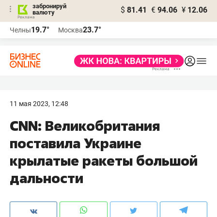
забронируй
$
81.41
€
94.06
¥
12.06
валюту
19.7°
23.7°
Челны
Москва
11 мая 2023, 12:48
CNN: Великобритания
поставила Украине
крылатые ракеты большой
дальности