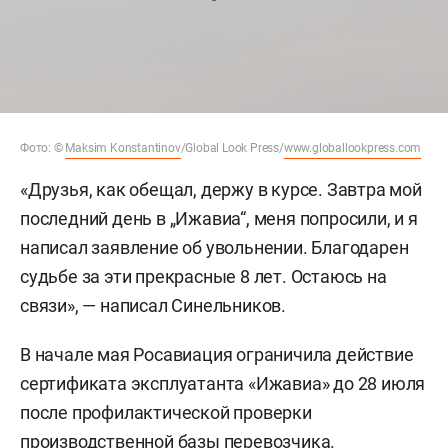
Фото: ©
Maksim Konstantinov
/Global Look Press/
www.globallookpress.com
«Друзья, как обещал, держу в курсе. Завтра мой
последний день в „Ижавиа“, меня попросили, и я
написал заявление об увольнении. Благодарен
судьбе за эти прекрасные 8 лет. Остаюсь на
связи», — написал Синельников.
В начале мая Росавиация ограничила действие
сертификата эксплуатанта «Ижавиа» до 28 июля
после профилактической проверки
производственной базы перевозчика.