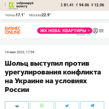
забронируй
$
81.41
€
94.06
¥
12.06
валюту
17.1°
22.9°
Челны
Москва
14 мая 2023, 17:59
Шольц выступил против
урегулирования конфликта
на Украине на условиях
России