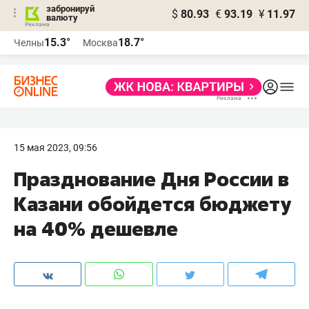
забронируй
$
80.93
€
93.19
¥
11.97
валюту
15.3°
18.7°
Челны
Москва
15 мая 2023, 09:56
Празднование Дня России в
Казани обойдется бюджету
на 40% дешевле