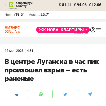
забронируй
$
81.41
€
94.06
¥
12.06
валюту
19.5°
25.7°
Челны
Москва
15 мая 2023, 14:31
В центре Луганска в час пик
произошел взрыв – есть
раненые