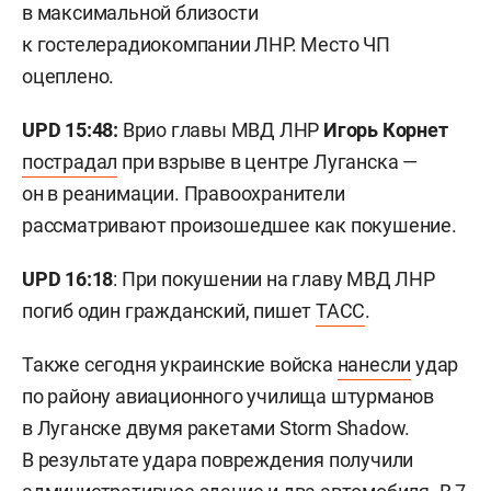
в максимальной близости
к гостелерадиокомпании ЛНР. Место ЧП
оцеплено.
UPD 15:48:
Врио главы МВД ЛНР
Игорь Корнет
пострадал
при взрыве в центре Луганска —
он в реанимации. Правоохранители
рассматривают произошедшее как покушение.
UPD 16:18
: При покушении на главу МВД ЛНР
погиб один гражданский, пишет
ТАСС
.
Также сегодня украинские войска
нанесли
удар
по району авиационного училища штурманов
в Луганске двумя ракетами Storm Shadow.
В результате удара повреждения получили