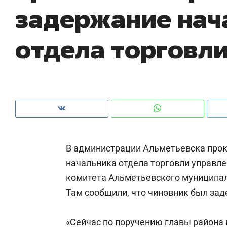
задержание нач
рынки, почему надо знать аксакалов и
о 
чем интересен Оман?
кл
отдела торговл
В администрации Альметьевска про
начальника отдела торговли управл
комитета Альметьевского муниципа
Рекомендуем
Рекомендуем
Там сообщили, что чиновник был за
Оставить шум за волной: как
Психотера
строят тишину в казанском
«Директор
ЖК «Заря»
«Сейчас по поручению главы района
когда чело