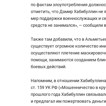
свою сверх
по фактам злоупотребления должно
стрессом»
отметить, что Дамир Хабибуллин не 
мер поддержки военнослужащих и с
средств не занимался», — сообщили 
Также там добавили, что в Альметь
существует огромное количество ин
осуществляют плетение маскировочн
помощи, занимаются созданием блин
боевых действий.
Напомним, в отношении Хабибуллин
ст. 159 УК РФ («Мошенничество в кру
прошлого года Хабибуллин связыва
и предлагал им пожертвовать деньг