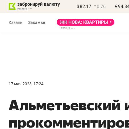
забронируй валюту
$
82.17
0.76
€
94.8
Казань
Закамье
Василь Мазитов
МАРТ
17 мая 2023, 17:24
«Не зная местных
«
Альметьевский 
правил, бизнес может
н
потерять минимум
ч
прокомментиро
полгода»
р
Как бизнесу выйти на зарубежные
Вл