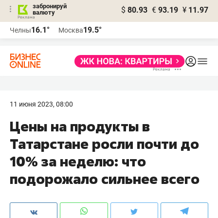
забронируй
$
80.93
€
93.19
¥
11.97
валюту
16.1°
19.5°
Челны
Москва
11 июня 2023, 08:00
Цены на продукты в
Татарстане росли почти до
10% за неделю: что
подорожало сильнее всего